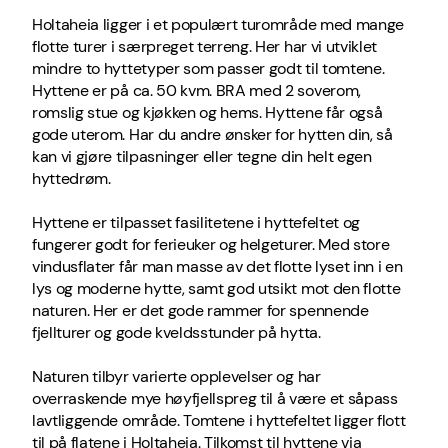
Holtaheia ligger i et populært turområde med mange
flotte turer i særpreget terreng. Her har vi utviklet
mindre to hyttetyper som passer godt til tomtene.
Hyttene er på ca. 50 kvm. BRA med 2 soverom,
romslig stue og kjøkken og hems. Hyttene får også
gode uterom. Har du andre ønsker for hytten din, så
kan vi gjøre tilpasninger eller tegne din helt egen
hyttedrøm.
Hyttene er tilpasset fasilitetene i hyttefeltet og
fungerer godt for ferieuker og helgeturer. Med store
vindusflater får man masse av det flotte lyset inn i en
lys og moderne hytte, samt god utsikt mot den flotte
naturen. Her er det gode rammer for spennende
fjellturer og gode kveldsstunder på hytta.
Naturen tilbyr varierte opplevelser og har
overraskende mye høyfjellspreg til å være et såpass
lavtliggende område. Tomtene i hyttefeltet ligger flott
til på flatene i Holtaheia. Tilkomst til hyttene via