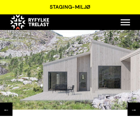
SKIP
STAGING-MILJØ
TO
MAIN
CONTENT
←
→