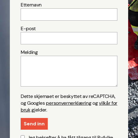
Etternavn
E-post
Melding
Dette skjemaet er beskyttet av reCAPTCHA,
og Googles
personvernerklæring
og
vilkår for
bruk
gjelder.
Jeg bekrefter å ha fått tilgang til Ryfylke