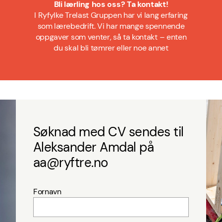
Bli lærling hos oss? Ta kontakt!
I Ryfylke Trelast Gruppen har vi lang erfaring
som lærebedrift. Vi har mange spennende
oppgaver som venter, så ta kontakt – enten
du skal bli tømrer eller noe annet
Søknad med CV sendes til
Aleksander Amdal på
aa@ryftre.no
Fornavn