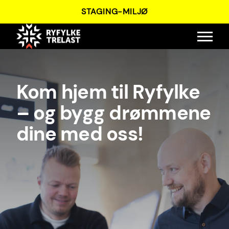
SKIP
STAGING-MILJØ
TO
MAIN
CONTENT
Kom hjem til Ryfylke
– og bygg drømmene
dine med oss!